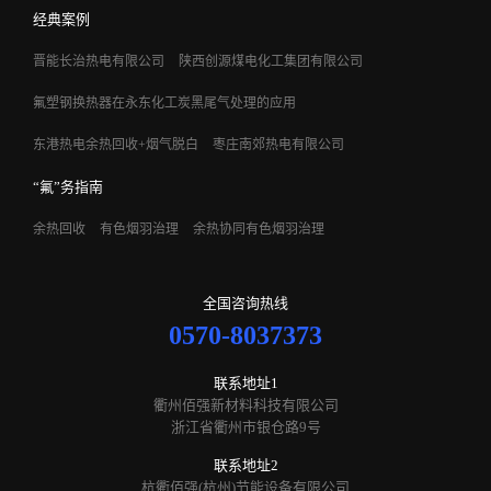
经典案例
晋能长治热电有限公司
陕西创源煤电化工集团有限公司
氟塑钢换热器在永东化工炭黑尾气处理的应用
东港热电余热回收+烟气脱白
枣庄南郊热电有限公司
“氟”务指南
余热回收
有色烟羽治理
余热协同有色烟羽治理
全国咨询热线
0570-8037373
联系地址1
衢州佰强新材料科技有限公司
浙江省衢州市银仓路9号
联系地址2
杭衢佰强(杭州)节能设备有限公司