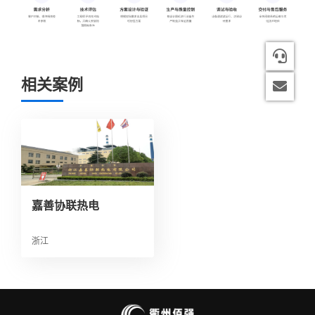
1816
相关案例
2998
嘉善协联热电
浙江