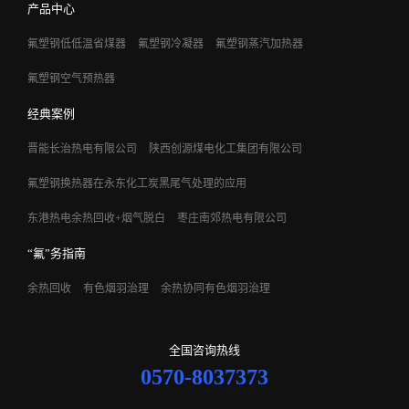
产品中心
氟塑钢低低温省煤器
氟塑钢冷凝器
氟塑钢蒸汽加热器
氟塑钢空气预热器
经典案例
晋能长治热电有限公司
陕西创源煤电化工集团有限公司
氟塑钢换热器在永东化工炭黑尾气处理的应用
东港热电余热回收+烟气脱白
枣庄南郊热电有限公司
“氟”务指南
余热回收
有色烟羽治理
余热协同有色烟羽治理
全国咨询热线
0570-8037373