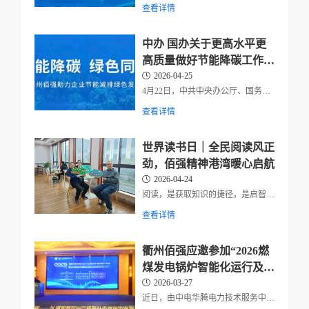
厅印发《碳达峰碳中和综合评价考核
查看详情
办法》，并发出通知，要求各地区各
部门认真遵照执行。碳达峰碳中和综
合评价考核办法（2026年2月26日中
中办 国办关于更高水平更
共中央政治局常委会会议审议批准
高质量做好节能降碳工作的
20...
意见
2026-04-25
4月22日，中共中央办公厅、国务院
办公厅《关于更高水平更高质量做好
查看详情
节能降碳工作的意见》对外发布。节
能降碳是推进碳达峰碳中和、加快发
展方式绿色转型的重要抓手，是维护
世界读书日｜全民阅读风正
国家能源安全、促进产业提质升级的
劲，佰强精神港湾暖心启航
重要支...
2026-04-24
阅读，是获取知识的捷径，是启智增
慧的良方，更是涵养品格、丰盈内心
查看详情
的精神修行。在习近平文化思想指引
下，全民阅读正深入推进，中华大地
处处充盈书香。4月20日，国务院批
衢州佰强应邀参加“2026燃
复设立的全国首个“全民阅读活动周”
煤发电锅炉智能化运行及空
与第...
预器深度节能改造技术研讨
2026-03-27
近日，由中电华腾电力技术服务中
会”