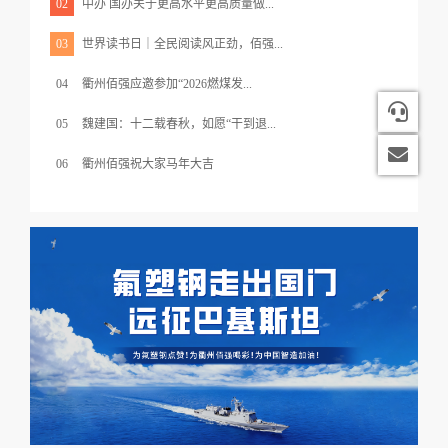
02
中办 国办关于更高水平更高质量做...
03
世界读书日｜全民阅读风正劲，佰强...
04
衢州佰强应邀参加“2026燃煤发...
1816
05
魏建国：十二载春秋，如愿“干到退...
2998
06
衢州佰强祝大家马年大吉