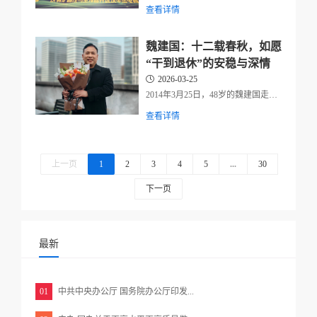
心、无锡市能源产业协会、全国发电
查看详情
企业协作网联合主办“2026燃煤发电
锅炉智能化运行及空预器深度节能改
造技术研讨会”在江苏无锡圆满落
魏建国：十二载春秋，如愿
幕。衢州佰强新材料科技有限公司携
“干到退休”的安稳与深情
氟塑钢空...
2026-03-25
2014年3月25日，48岁的魏建国走进
了杭州佰强公司位于新青年广场的办
查看详情
公室，开启了一段崭新的人生旅程。
十二载光阴荏苒，2026年3月，他正
式从佰强光荣退休，圆满实现了那个
始于十二年前的朴素梦想——在...
上一页
1
2
3
4
5
...
30
下一页
最新
01
中共中央办公厅 国务院办公厅印发...