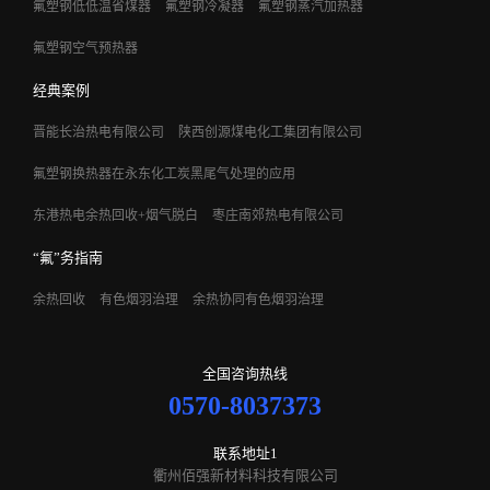
氟塑钢低低温省煤器
氟塑钢冷凝器
氟塑钢蒸汽加热器
氟塑钢空气预热器
经典案例
晋能长治热电有限公司
陕西创源煤电化工集团有限公司
氟塑钢换热器在永东化工炭黑尾气处理的应用
东港热电余热回收+烟气脱白
枣庄南郊热电有限公司
“氟”务指南
余热回收
有色烟羽治理
余热协同有色烟羽治理
全国咨询热线
0570-8037373
联系地址1
衢州佰强新材料科技有限公司