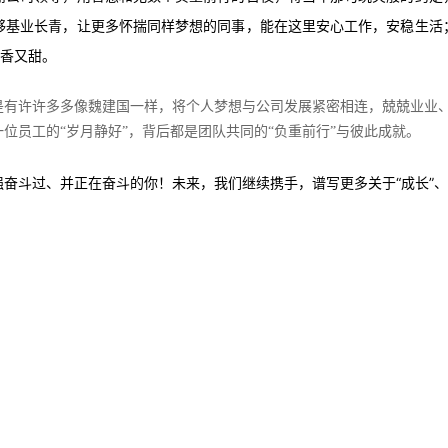
够基业长青，让更多怀揣同样梦想的同事，能在这里安心工作，安稳生活
又香又甜。
是有许许多多像魏建国一样，将个人梦想与公司发展紧密相连，兢兢业业
位员工的“岁月静好”，背后都是团队共同的“负重前行”与彼此成就。
奋斗过、并正在奋斗的你！未来，我们继续携手，谱写更多关于“成长”、“