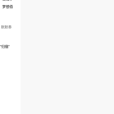
；梦想佰
、默默奉
归宿”