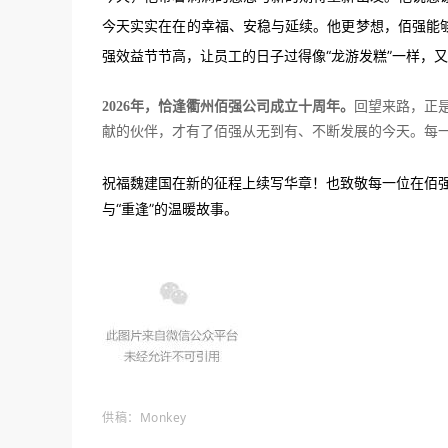
今天实实在在的幸福、安稳与延续。他更梦想，佰强能
强效益节节高，让员工的日子过得像“龙游发糕”一样，
2026年，恰逢衢州佰强公司成立十周年。
回望来路，正
献的伙伴，才有了佰强从无到有、不断发展的今天。每一
祝福魏建国在新的征程上续写华章！也致敬每一位在佰强
与“重逢”的温暖故事。
供稿：Monkey