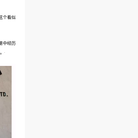
这个看似
潮中经历
壤。