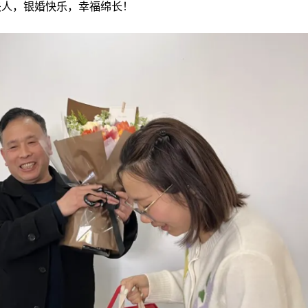
夫人，银婚快乐，幸福绵长！