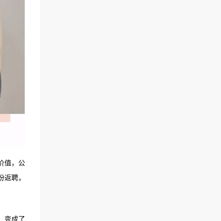
价值，公
份返聘，
，变成了