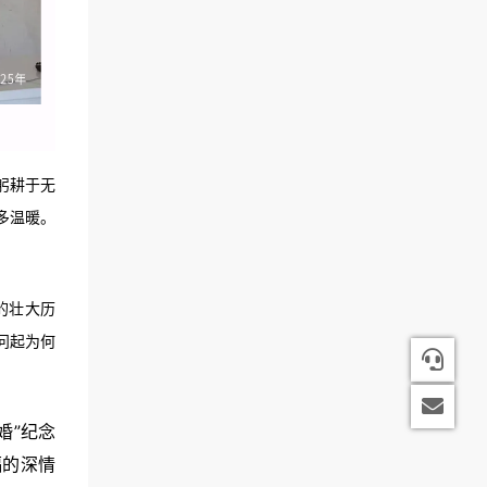
躬耕于无
多温暖。
的壮大历
问起为何
1816
2998
婚”纪念
福的深情