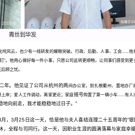
叱咤风云，也少有一线研发的耀眼突破。行政、后勤、
人事、工会……他
丝钉”。他用心做好每一件小事，只愿公司运转更顺畅，让同事们感受到更
无后顾之忧。
二年。他见证了公司从杭州的两
间办公室，到扎根衢州、置地办厂
摇号
研上岸；爱人工作调动，离家更近；家庭
购置了第一辆小车……有人
稳地向前走，我才能稳稳地过日子。”
月，3月25日这一天，恰是他与夫人喜结连理二十五周年的“银
休，全程与司同行。
这一天，因职业生涯的圆满落幕与家庭幸